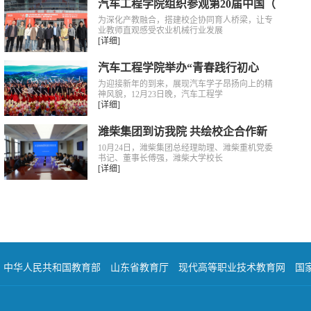
汽车工程学院组织参观第20届中国（
为深化产教融合，搭建校企协同育人桥梁，让专
业教师直观感受农业机械行业发展
[详细]
汽车工程学院举办“青春践行初心
为迎接新年的到来，展现汽车学子昂扬向上的精
神风貌，12月23日晚，汽车工程学
[详细]
潍柴集团到访我院 共绘校企合作新
10月24日，潍柴集团总经理助理、潍柴重机党委
书记、董事长傅强，潍柴大学校长
[详细]
中华人民共和国教育部
山东省教育厅
现代高等职业技术教育网
国